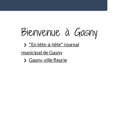
Bienvenue à Gasny
keyboard_arrow_right
"En tête-à-tête" Journal
municipal de Gasny
keyboard_arrow_right
Gasny, ville fleurie