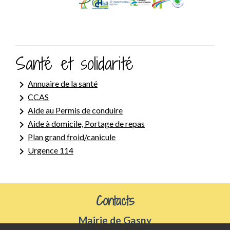
Santé et solidarité
keyboard_arrow_right
Annuaire de la santé
keyboard_arrow_right
CCAS
keyboard_arrow_right
Aide au Permis de conduire
keyboard_arrow_right
Aide à domicile, Portage de repas
keyboard_arrow_right
Plan grand froid/canicule
keyboard_arrow_right
Urgence 114
Contacts
Mairie de Gasny