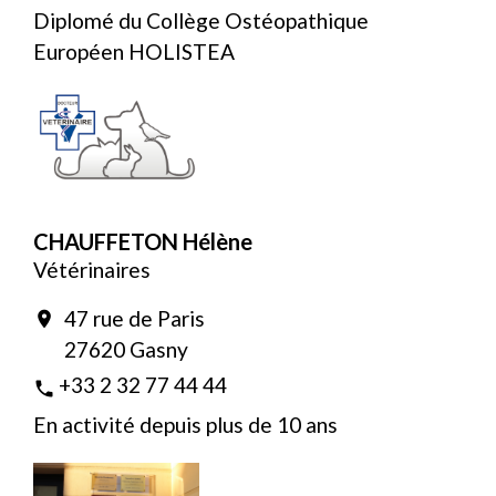
Diplomé du Collège Ostéopathique
Européen HOLISTEA
CHAUFFETON Hélène
Vétérinaires
47 rue de Paris
location_on
27620 Gasny
+33 2 32 77 44 44
phone
En activité depuis plus de 10 ans