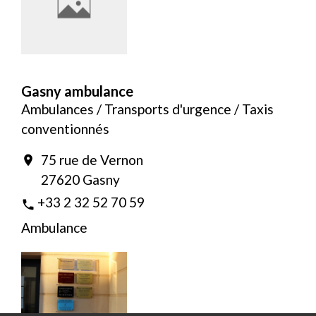
Gasny ambulance
Ambulances / Transports d'urgence / Taxis
conventionnés
75 rue de Vernon
location_on
27620 Gasny
+33 2 32 52 70 59
phone
Ambulance