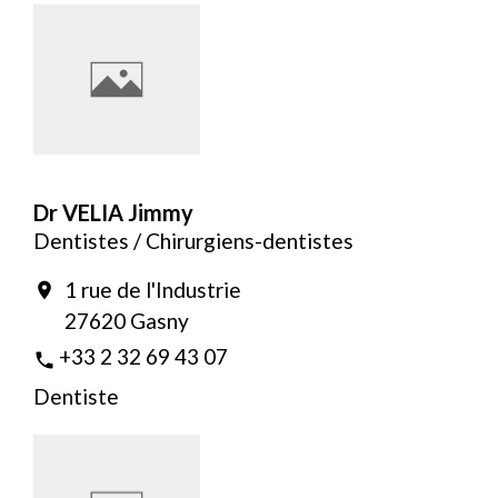
Dr VELIA Jimmy
Dentistes / Chirurgiens-dentistes
1 rue de l'Industrie
location_on
27620 Gasny
+33 2 32 69 43 07
phone
Dentiste