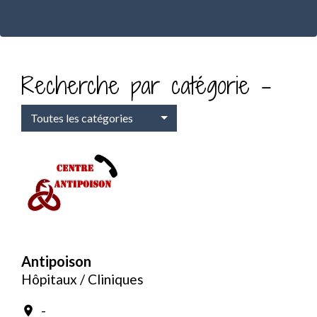
Recherche par catégorie -
Toutes les catégories
Antipoison
Hôpitaux / Cliniques
-
location_on