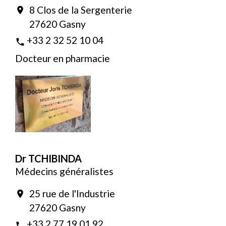
8 Clos de la Sergenterie
location_on
27620 Gasny
+33 2 32 52 10 04
phone
Docteur en pharmacie
Dr TCHIBINDA
Médecins généralistes
25 rue de l'Industrie
location_on
27620 Gasny
+33 2 77 19 01 92
phone