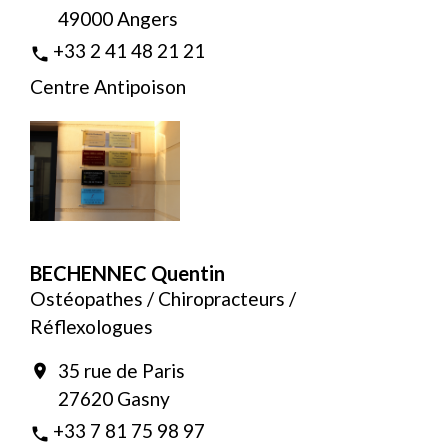
49000 Angers
+33 2 41 48 21 21
phone
Centre Antipoison
BECHENNEC Quentin
Ostéopathes / Chiropracteurs /
Réflexologues
35 rue de Paris
location_on
27620 Gasny
+33 7 81 75 98 97
phone