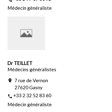
Médecin généraliste
Dr TEILLET
Médecins généralistes
7 rue de Vernon
location_on
27620 Gasny
+33 2 32 52 83 60
phone
Médecin généraliste