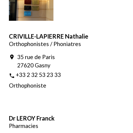
CRIVILLE-LAPIERRE Nathalie
Orthophonistes / Phoniatres
35 rue de Paris
location_on
27620 Gasny
+33 2 32 53 23 33
phone
Orthophoniste
Dr LEROY Franck
Pharmacies