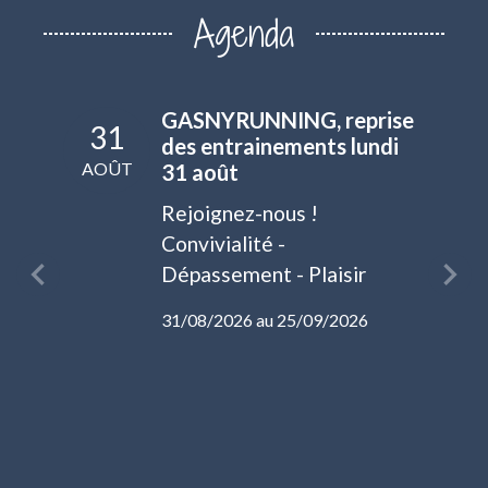
Agenda
GASNYRUNNING, reprise
31
05
des entrainements lundi
AOÛT
SEPT
31 août
ut en
Rejoignez-nous !
i 31
Convivialité -
èque
Dépassement - Plaisir
31/08/2026 au 25/09/2026