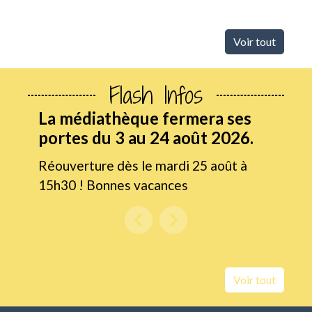
Voir tout
Flash Infos
La médiathèque fermera ses
portes du 3 au 24 août 2026.
Réouverture dès le mardi 25 août à
15h30 ! Bonnes vacances
chevron_left
chevron_right
Previous
Next
Voir tout