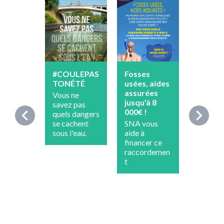
#COULEPAS
Fosses
Vigilan
TONÉTÉ
usées, aides
sécher
assurées
Vous ne
Sensibil
jusqu'à 8
savez pas
n mais 
chevron_left
chevron_right
000€ !
quels dangers
restrict
se cachent
SNA vous
nous vo
sous l'eau.
aide à
conseil
financer ce
tout de
raccordemen
de suivr
t
écogest