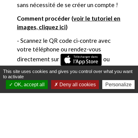
citoyens...Tout cela gratuitement et
sans nécessité de se créer un compte !
Comment procéder (
voir le tutoriel en
images, cliquez ici
)
- Scannez le QR code ci-contre avec
votre téléphone ou rendez-vous
directement sur
ou
This site uses cookies and gives you control over what you want
to activate
et téléchargez
OK, accept all
Deny all cookies
Personalize
gratuitement l'application mobile
Localiti
- Géolocalisez-vous et/ou recherchez
directement la localité "
27620
" ou
"
Gasny
"