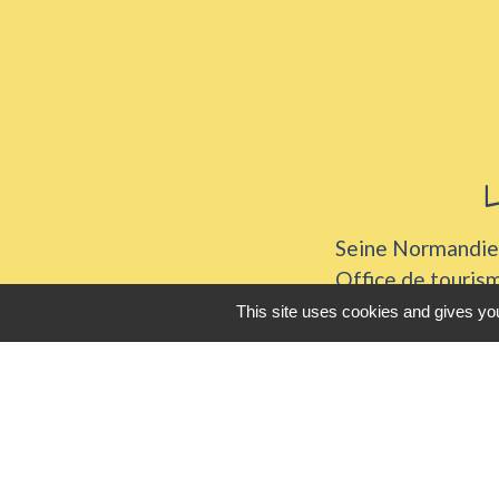
L
Seine Normandie
Office de touris
ADEME - Simulate
This site uses cookies and gives you
Département de 
Logements sénio
Mentions légales
-
Poli