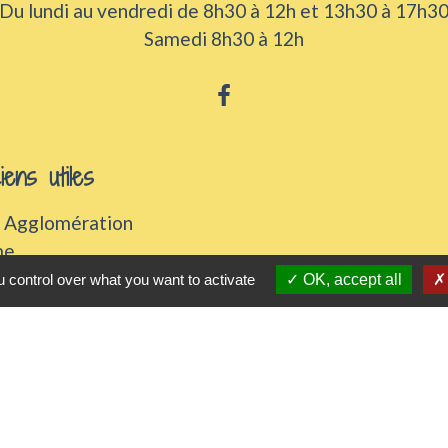
Du lundi au vendredi de 8h30 à 12h et 13h30 à 17h3
Samedi 8h30 à 12h
iens utiles
 Agglomération
me
urs de nos gestes climats
 control over what you want to activate
OK, accept all
l'Eure
rs
tique de confidentialité
-
Accessibilité
-
Plan du sit