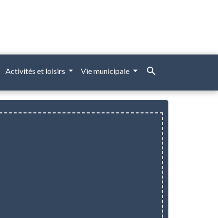
search
Activités et loisirs
Vie municipale