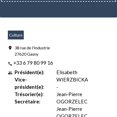
Culture
38 rue de l'Industrie
location_on
27620 Gasny
+33 6 79 80 99 16
phone
Président(e):
Elisabeth
people
Vice-
WIERZBICKA
président(e):
-
Trésorier(e):
Jean-Pierre
Secrétaire:
OGORZELEC
Jean-Pierre
OGORZELEC