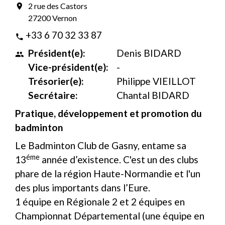
2 rue des Castors
location_on
27200 Vernon
+33 6 70 32 33 87
phone
Président(e):
Denis BIDARD
people
Vice-président(e):
-
Trésorier(e):
Philippe VIEILLOT
Secrétaire:
Chantal BIDARD
Pratique, développement et promotion du
badminton
Le Badminton Club de Gasny, entame sa
éme
13
année d’existence. C'est un des clubs
phare de la région Haute-Normandie et l'un
des plus importants dans l’Eure.
1 équipe en Régionale 2 et 2 équipes en
Championnat Départemental (une équipe en