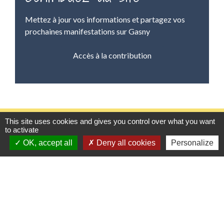
Mettez à jour vos informations et partagez vos
prochaines manifestations sur Gasny
Accès à la contribution
Contacts
This site uses cookies and gives you control over what you want
to activate
Mairie de Gasny
OK, accept all
Deny all cookies
Personalize
42 rue de Paris
27620 Gasny - FRANCE
+33 2 32 77 54 50
Contact par formulaire