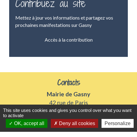
Contribuez au site
Mettez à jour vos informations et partagez vos
prochaines manifestations sur Gasny
Accès à la contribution
Contacts
Mairie de Gasny
42 rue de Paris
This site uses cookies and gives you control over what you want
27620 Gasny - FRANCE
to activate
+33 2 32 77 54 50
OK, accept all
Deny all cookies
Personalize
Contact par formulaire