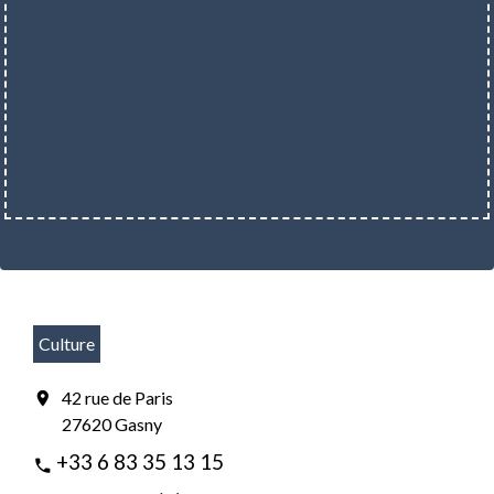
Culture
42 rue de Paris
location_on
27620 Gasny
+33 6 83 35 13 15
phone