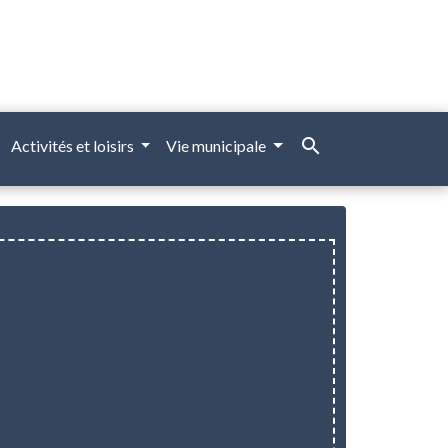
search
Activités et loisirs
Vie municipale