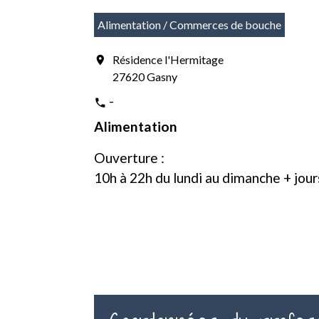
Alimentation / Commerces de bouche
Résidence l'Hermitage
location_on
27620 Gasny
-
phone
Alimentation
Ouverture :
10h à 22h du lundi au dimanche + jour