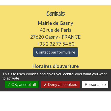
Contacts
Mairie de Gasny
42 rue de Paris
27620 Gasny - FRANCE
+33 2 32 77 54 50
Contact par formulaire
Horaires d'ouverture
Du lundi au vendredi de 8h30 à 12h et 13h30 à
This site uses cookies and gives you control over what you want
to activate
17h30
OK, accept all
Deny all cookies
Personalize
Samedi 8h30 à 12h