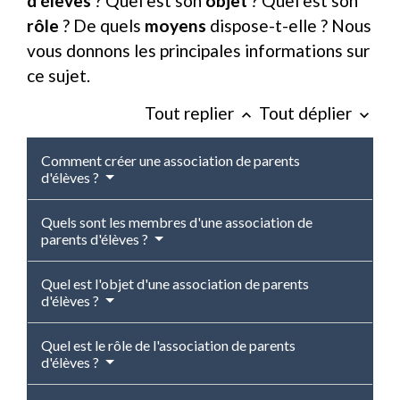
d'élèves
? Quel est son
objet
? Quel est son
rôle
? De quels
moyens
dispose-t-elle ? Nous
vous donnons les principales informations sur
ce sujet.
Tout replier
Tout déplier
keyboard_arrow_up
keyboard_arrow_down
Comment créer une association de parents
d'élèves ?
Quels sont les membres d'une association de
parents d'élèves ?
Quel est l'objet d'une association de parents
d'élèves ?
Quel est le rôle de l'association de parents
d'élèves ?