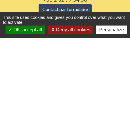
Contact par formulaire
This site uses cookies and gives you control over what you want
to activate
Horaires d'ouverture
OK, accept all
Deny all cookies
Personalize
Du lundi au vendredi de 8h30 à 12h et 13h30 à
17h30
Samedi 8h30 à 12h
Liens utiles
Seine Normandie Agglomération
Office de tourisme
ADEME - Simulateurs de nos gestes climats
Département de l'Eure