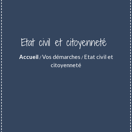
Etat civil et citoyenneté
Accueil
Vos démarches
Etat civil et
/
/
citoyenneté