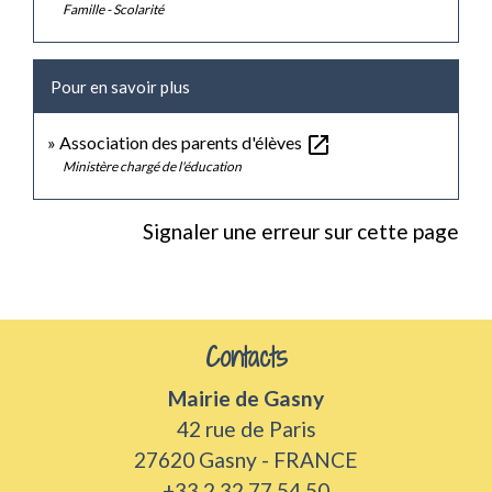
Famille - Scolarité
Pour en savoir plus
open_in_new
Association des parents d'élèves
Ministère chargé de l'éducation
Signaler une erreur sur cette page
Contacts
Mairie de Gasny
42 rue de Paris
27620 Gasny - FRANCE
+33 2 32 77 54 50