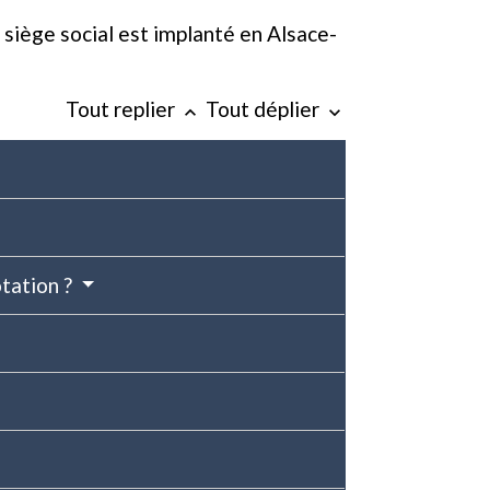
siège social est implanté en Alsace-
Tout replier
Tout déplier
keyboard_arrow_up
keyboard_arrow_down
otation ?