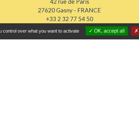
42 rue de Paris
27620 Gasny - FRANCE
+33 2 32 77 54 50
Contact par formulaire
 control over what you want to activate
OK, accept all
Horaires d'ouverture
Du lundi au vendredi de 8h30 à 12h et 13h30 à 17h3
Samedi 8h30 à 12h
iens utiles
 Agglomération
me