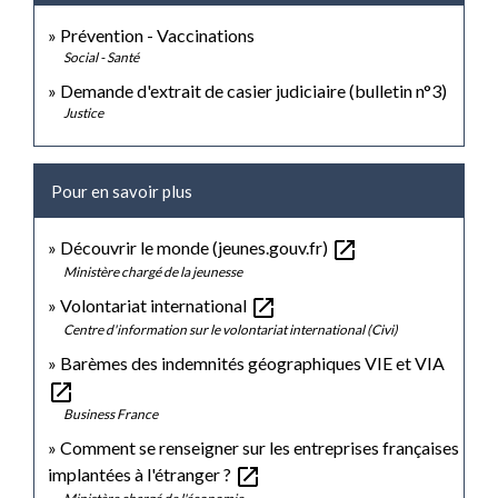
Prévention - Vaccinations
Social - Santé
Demande d'extrait de casier judiciaire (bulletin n°3)
Justice
Pour en savoir plus
open_in_new
Découvrir le monde (jeunes.gouv.fr)
Ministère chargé de la jeunesse
open_in_new
Volontariat international
Centre d'information sur le volontariat international (Civi)
Barèmes des indemnités géographiques VIE et VIA
open_in_new
Business France
Comment se renseigner sur les entreprises françaises
open_in_new
implantées à l'étranger ?