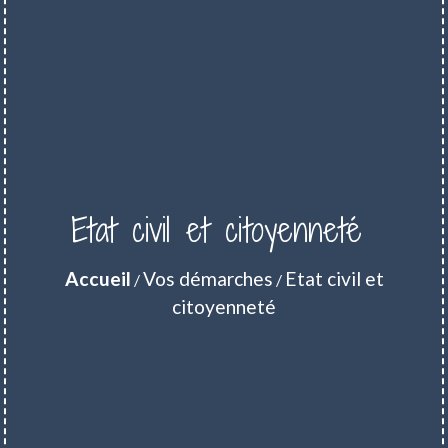
Etat civil et citoyenneté
Accueil
Vos démarches
Etat civil et
/
/
citoyenneté