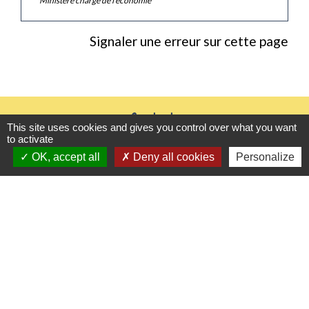
Ministère chargé de l'économie
Signaler une erreur sur cette page
Contacts
This site uses cookies and gives you control over what you want
to activate
Mairie de Gasny
OK, accept all
Deny all cookies
Personalize
42 rue de Paris
27620 Gasny - FRANCE
+33 2 32 77 54 50
Contact par formulaire
Horaires d'ouverture
Du lundi au vendredi de 8h30 à 12h et 13h30 à
17h30