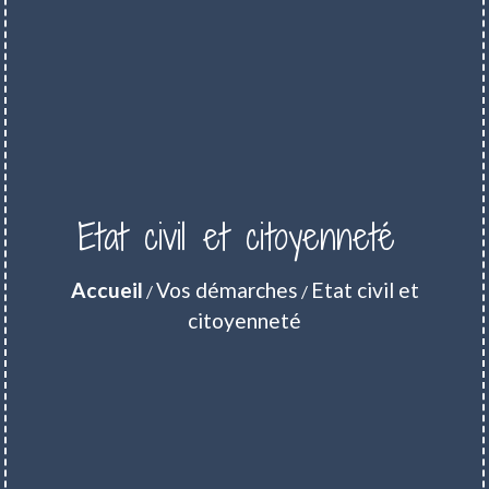
Etat civil et citoyenneté
Accueil
Vos démarches
Etat civil et
/
/
citoyenneté