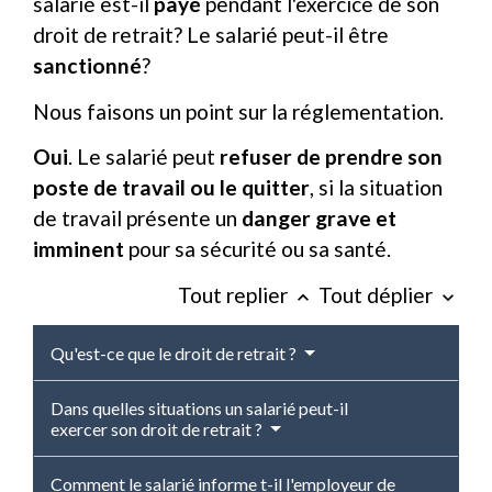
salarié est-il
payé
pendant l'exercice de son
droit de retrait? Le salarié peut-il être
sanctionné
?
Nous faisons un point sur la réglementation.
Oui
. Le salarié peut
refuser de prendre son
poste de travail ou le quitter
, si la situation
de travail présente un
danger grave et
imminent
pour sa sécurité ou sa santé.
Tout replier
Tout déplier
keyboard_arrow_up
keyboard_arrow_down
Qu'est-ce que le droit de retrait ?
Dans quelles situations un salarié peut-il
exercer son droit de retrait ?
Comment le salarié informe t-il l'employeur de