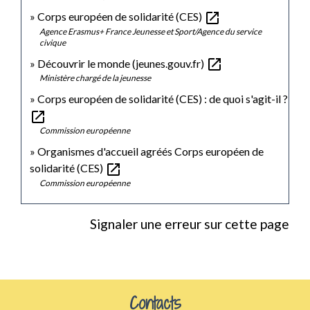
open_in_new
Corps européen de solidarité (CES)
Agence Erasmus+ France Jeunesse et Sport/Agence du service
civique
open_in_new
Découvrir le monde (jeunes.gouv.fr)
Ministère chargé de la jeunesse
Corps européen de solidarité (CES) : de quoi s'agit-il ?
open_in_new
Commission européenne
Organismes d'accueil agréés Corps européen de
open_in_new
solidarité (CES)
Commission européenne
Signaler une erreur sur cette page
Contacts