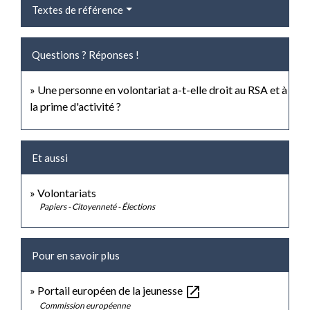
Textes de référence
Questions ? Réponses !
Une personne en volontariat a-t-elle droit au RSA et à
la prime d'activité ?
Et aussi
Volontariats
Papiers - Citoyenneté - Élections
Pour en savoir plus
open_in_new
Portail européen de la jeunesse
Commission européenne