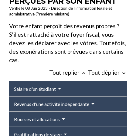
PERÇUES PAR SON ENFANT
Vérifié le 08 Jun 2023 - Direction de l'information légale et
administrative (Première ministre)
Votre enfant perçoit des revenus propres ?
S'il est rattaché à votre foyer fiscal, vous
devez les déclarer avec les vôtres. Toutefois,
des exonérations sont prévues dans certains
cas.
Tout replier
Tout déplier
keyboard_arrow_up
keyboard_arrow_down
Salaire d'un étudiant
Revenus d'une activité indépendante
Bourses et allocations
Gratifications de stage