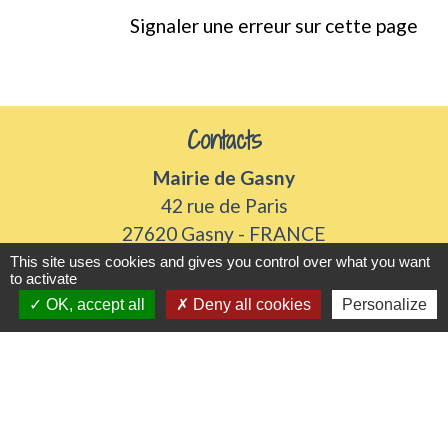
Signaler une erreur sur cette page
Contacts
Mairie de Gasny
42 rue de Paris
27620 Gasny - FRANCE
+33 2 32 77 54 50
This site uses cookies and gives you control over what you want
to activate
Contact par formulaire
OK, accept all
Deny all cookies
Personalize
Horaires d'ouverture
Du lundi au vendredi de 8h30 à 12h et 13h30 à
17h30
Samedi 8h30 à 12h