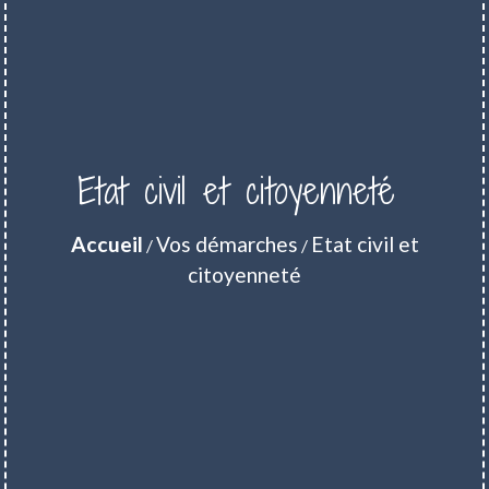
Etat civil et citoyenneté
Accueil
Vos démarches
Etat civil et
/
/
citoyenneté