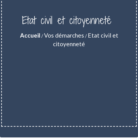
Etat civil et citoyenneté
Accueil
Vos démarches
Etat civil et
/
/
citoyenneté