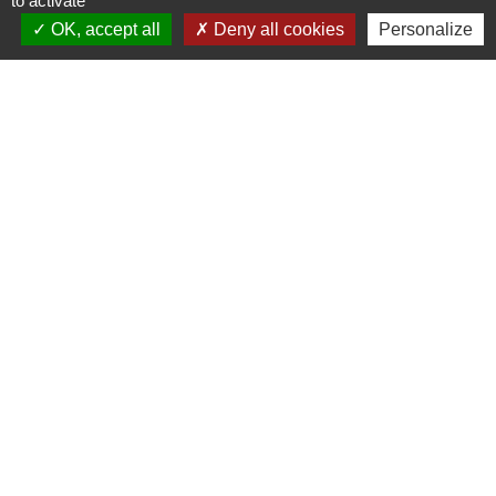
to activate
OK, accept all
Deny all cookies
Personalize
Liens utiles
Seine Normandie Agglomération
Office de tourisme
ADEME - Simulateurs de nos gestes climats
Département de l'Eure
Logements séniors
Mentions légales
-
Politique de confidentialité
-
Accessibilité
-
Plan du site
-
Gestion des cookies