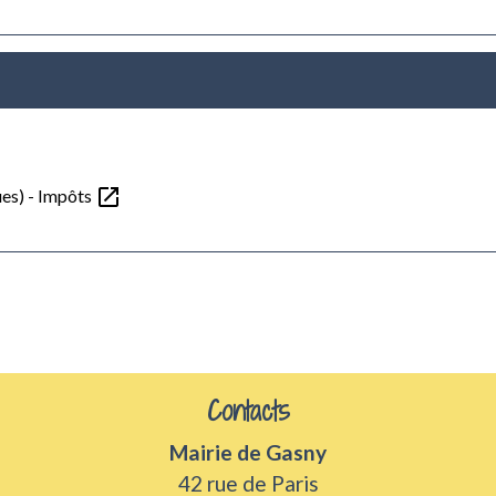
open_in_new
ues) - Impôts
Contacts
Mairie de Gasny
42 rue de Paris