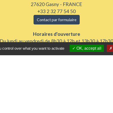
27620 Gasny - FRANCE
+33 2 32 77 54 50
Contact par formulaire
Horaires d'ouverture
Du lundi au vendredi de 8h30 à 12h et 13h30 à 17h3
Samedi 8h30 à 12h
 control over what you want to activate
OK, accept all
iens utiles
 Agglomération
me
urs de nos gestes climats