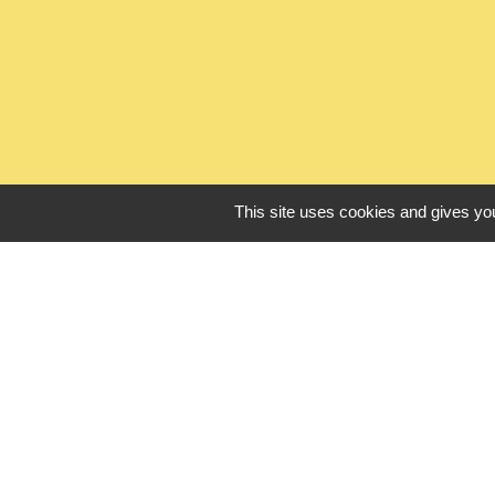
This site uses cookies and gives you
L
Seine Normandie
Office de touris
ADEME - Simulate