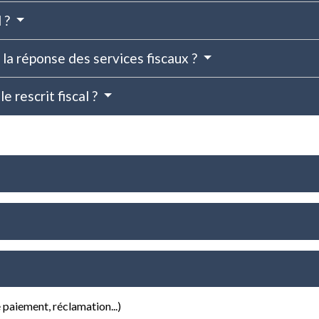
l ?
la réponse des services fiscaux ?
e rescrit fiscal ?
e paiement, réclamation...)