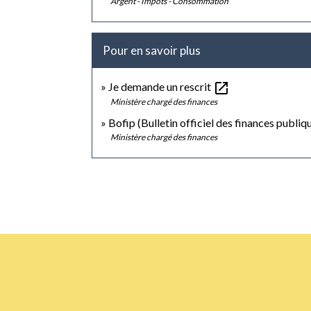
Argent - Impôts - Consommation
Pour en savoir plus
open_in_new
Je demande un rescrit
Ministère chargé des finances
Bofip (Bulletin officiel des finances publiq
Ministère chargé des finances