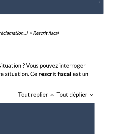
réclamation...)
>
Rescrit fiscal
situation ? Vous pouvez interroger
re situation. Ce
rescrit fiscal
est un
Tout replier
Tout déplier
keyboard_arrow_up
keyboard_arrow_down