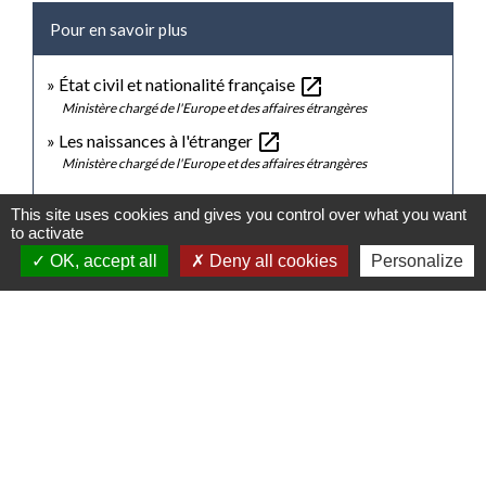
Pour en savoir plus
open_in_new
État civil et nationalité française
Ministère chargé de l'Europe et des affaires étrangères
open_in_new
Les naissances à l'étranger
Ministère chargé de l'Europe et des affaires étrangères
This site uses cookies and gives you control over what you want
Signaler une erreur sur cette page
to activate
OK, accept all
Deny all cookies
Personalize
Contacts
Mairie de Gasny
42 rue de Paris
27620 Gasny - FRANCE
+33 2 32 77 54 50