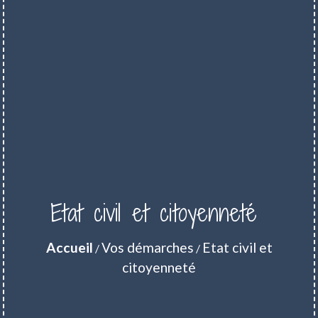
Etat civil et citoyenneté
Accueil
Vos démarches
Etat civil et
/
/
citoyenneté