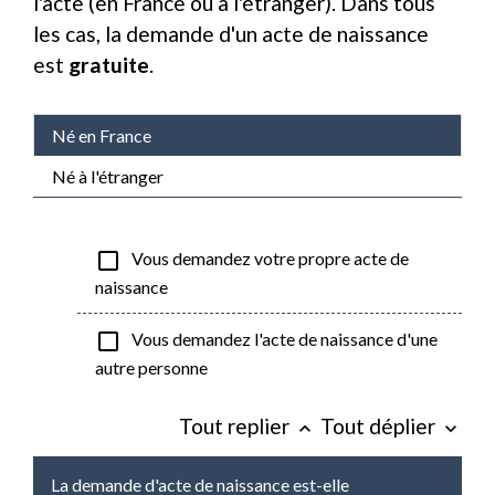
l'acte (en France ou à l'étranger). Dans tous
les cas, la demande d'un acte de naissance
est
gratuite
.
Né en France
Né à l'étranger
check_box_outline_blank
Vous demandez votre propre acte de
naissance
check_box_outline_blank
Vous demandez l'acte de naissance d'une
autre personne
Tout replier
Tout déplier
keyboard_arrow_up
keyboard_arrow_down
La demande d'acte de naissance est-elle