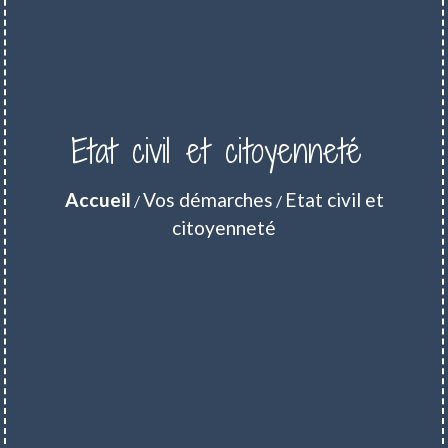
Etat civil et citoyenneté
Accueil
Vos démarches
Etat civil et
/
/
citoyenneté