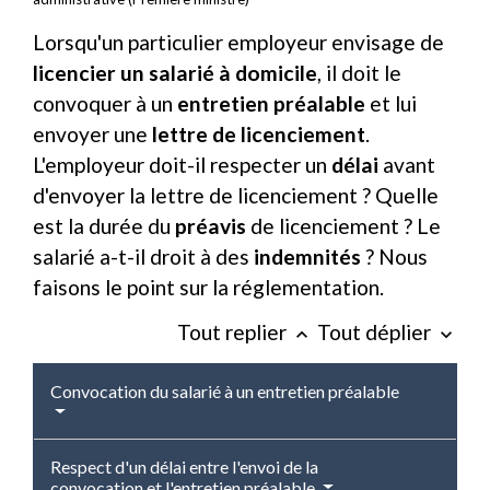
Lorsqu'un particulier employeur envisage de
licencier un salarié à domicile
, il doit le
convoquer à un
entretien préalable
et lui
envoyer une
lettre de licenciement
.
L'employeur doit-il respecter un
délai
avant
d'envoyer la lettre de licenciement ? Quelle
est la durée du
préavis
de licenciement ? Le
salarié a-t-il droit à des
indemnités
? Nous
faisons le point sur la réglementation.
Tout replier
Tout déplier
keyboard_arrow_up
keyboard_arrow_down
Convocation du salarié à un entretien préalable
Respect d'un délai entre l'envoi de la
convocation et l'entretien préalable