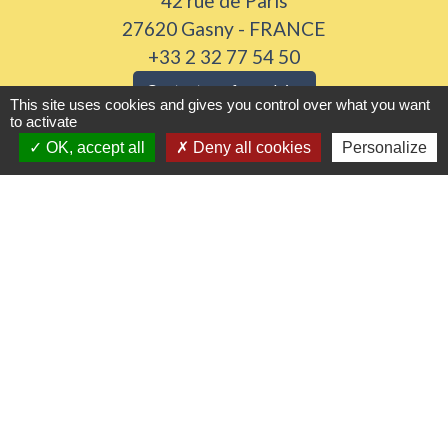
42 rue de Paris
27620 Gasny - FRANCE
+33 2 32 77 54 50
Contact par formulaire
This site uses cookies and gives you control over what you want
to activate
Horaires d'ouverture
OK, accept all
Deny all cookies
Personalize
Du lundi au vendredi de 8h30 à 12h et 13h30 à
17h30
Samedi 8h30 à 12h
Liens utiles
Seine Normandie Agglomération
Office de tourisme