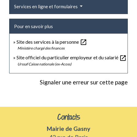
Services en ligne et formulaires
Pour en savoir plus
open_in_new
Site des services à la personne
Ministère chargé des finances
open_in_new
Site officiel du particulier employeur et du salarié
Urssaf Caisse nationale (ex-Acoss)
Signaler une erreur sur cette page
Contacts
Mairie de Gasny