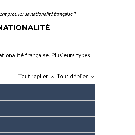
nt prouver sa nationalité française ?
NATIONALITÉ
tionalité française. Plusieurs types
Tout replier
Tout déplier
keyboard_arrow_up
keyboard_arrow_down