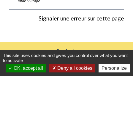
Toute l'Europe
Signaler une erreur sur cette page
Contacts
This site uses cookies and gives you control over what you want
to activate
Mairie de Gasny
OK, accept all
Deny all cookies
Personalize
42 rue de Paris
27620 Gasny - FRANCE
+33 2 32 77 54 50
Contact par formulaire
Horaires d'ouverture
Du lundi au vendredi de 8h30 à 12h et 13h30 à
17h30