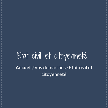
Etat civil et citoyenneté
Accueil
Vos démarches
Etat civil et
/
/
citoyenneté