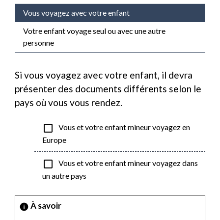
Vous voyagez avec votre enfant
Votre enfant voyage seul ou avec une autre
personne
Si vous voyagez avec votre enfant, il devra
présenter des documents différents selon le
pays où vous vous rendez.
check_box_outline_blank
Vous et votre enfant mineur voyagez en
Europe
check_box_outline_blank
Vous et votre enfant mineur voyagez dans
un autre pays
À savoir
info