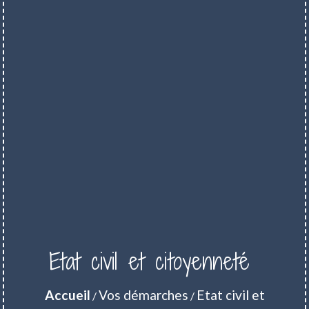
Etat civil et citoyenneté
Accueil
Vos démarches
Etat civil et
/
/