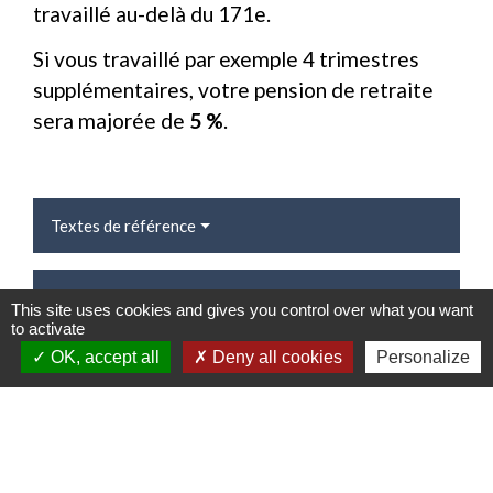
travaillé au-delà du 171
e
.
Si vous travaillé par exemple 4 trimestres
supplémentaires, votre pension de retraite
sera majorée de
5 %
.
Textes de référence
Pour en savoir plus
This site uses cookies and gives you control over what you want
to activate
open_in_new
Info-retraite
OK, accept all
Deny all cookies
Personalize
Groupement d'intérêt public "Union retraite"
open_in_new
Assurance Retraite de la Sécurité sociale
Caisse nationale d'assurance vieillesse