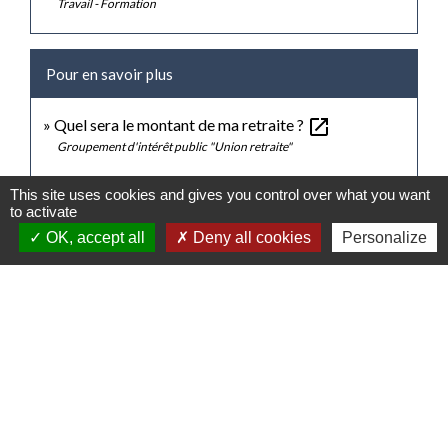
Travail - Formation
Pour en savoir plus
open_in_new
Quel sera le montant de ma retraite ?
Groupement d'intérêt public "Union retraite"
This site uses cookies and gives you control over what you want
Signaler une erreur sur cette page
to activate
OK, accept all
Deny all cookies
Personalize
Contacts
Mairie de Gasny
42 rue de Paris
27620 Gasny - FRANCE
+33 2 32 77 54 50