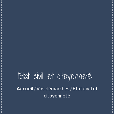
Etat civil et citoyenneté
Accueil
Vos démarches
Etat civil et
/
/
citoyenneté