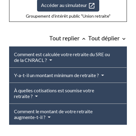
open_in_new
Accéder au simulateur
Groupement d'intérêt public "Union retraite"
Tout replier
Tout déplier
keyboard_arrow_up
keyboard_arrow_down
Comment est calculée votre retraite du SRE ou
de la CNRACL ?
Y-a-t-il un montant minimum de retraite ?
À quelles cotisations est soumise votre
retraite ?
Comment le montant de votre retraite
augmente-t-il ?