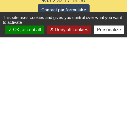
+33 2 32 77 54 50
Contact par formulaire
This site uses cookies and gives you control over what you want
to activate
Horaires d'ouverture
OK, accept all
Deny all cookies
Personalize
Du lundi au vendredi de 8h30 à 12h et 13h30 à
17h30
Samedi 8h30 à 12h
Liens utiles
Seine Normandie Agglomération
Office de tourisme
ADEME - Simulateurs de nos gestes climats
Département de l'Eure