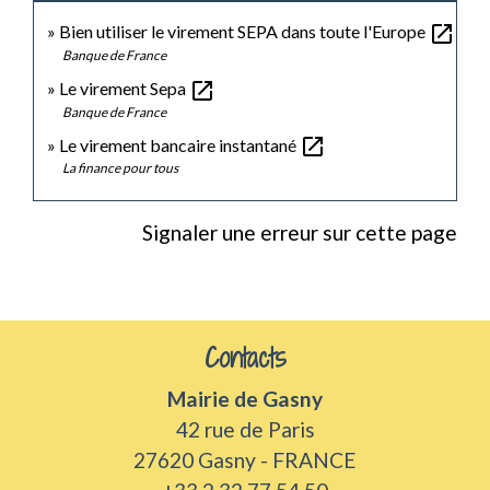
open_in_new
Bien utiliser le virement SEPA dans toute l'Europe
Banque de France
open_in_new
Le virement Sepa
Banque de France
open_in_new
Le virement bancaire instantané
La finance pour tous
Signaler une erreur sur cette page
Contacts
Mairie de Gasny
42 rue de Paris
27620 Gasny - FRANCE