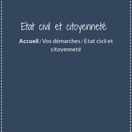
Etat civil et citoyenneté
Accueil
Vos démarches
Etat civil et
/
/
citoyenneté