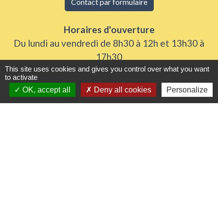
Contact par formulaire
Horaires d'ouverture
Du lundi au vendredi de 8h30 à 12h et 13h30 à
17h30
This site uses cookies and gives you control over what you want
Samedi 8h30 à 12h
to activate
OK, accept all
Deny all cookies
Personalize
Liens utiles
Seine Normandie Agglomération
Office de tourisme
ADEME - Simulateurs de nos gestes climats
Département de l'Eure
Logements séniors