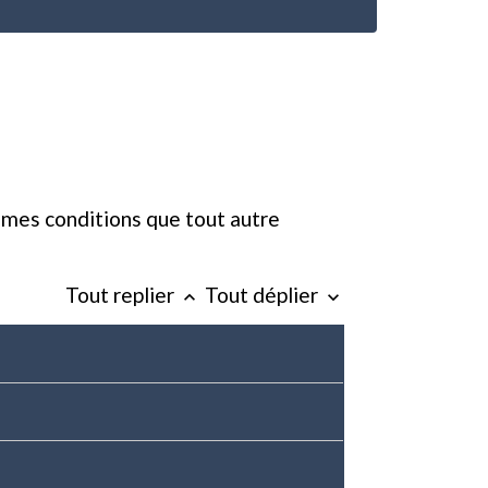
êmes conditions que tout autre
Tout replier
Tout déplier
keyboard_arrow_up
keyboard_arrow_down