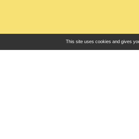
This site uses cookies and gives you
L
Seine Normandie
Office de touris
ADEME - Simulate
Département de 
Logements sénio