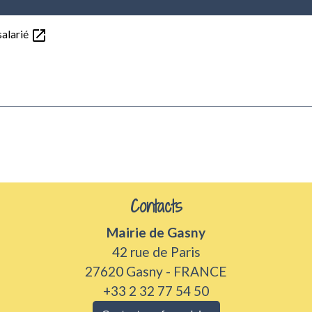
open_in_new
salarié
Contacts
Mairie de Gasny
42 rue de Paris
27620 Gasny - FRANCE
+33 2 32 77 54 50