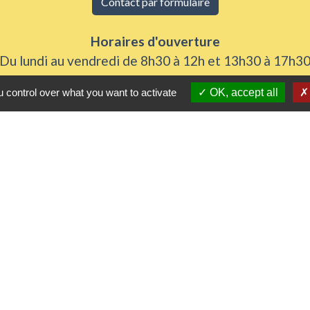
Contact par formulaire
Horaires d'ouverture
Du lundi au vendredi de 8h30 à 12h et 13h30 à 17h3
Samedi 8h30 à 12h
 control over what you want to activate
OK, accept all
iens utiles
 Agglomération
me
urs de nos gestes climats
l'Eure
rs