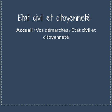
Etat civil et citoyenneté
Accueil
Vos démarches
Etat civil et
/
/
citoyenneté