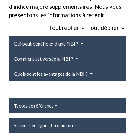
d'indice majoré supplémentaires. Nous vous
présentons les informations à retenir.
Tout replier
Tout déplier
keyboard_arrow_up
keyboard_arrow_down
Qui peut bénéficier d'une NBI ?
Comment est versée la NBI ?
Quels sont les avantages de la NBI ?
Textes de référence
Services en ligne et formulaires