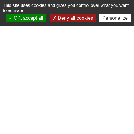
This site uses cookies and gives you control over what you want
to activate
OK, accept all
Deny all cookies
Personalize
Liens utiles
Seine Normandie Agglomération
Office de tourisme
ADEME - Simulateurs de nos gestes climats
Département de l'Eure
Logements séniors
Mentions légales
-
Politique de confidentialité
-
Accessibilité
-
Plan du site
-
Gestion des cookies