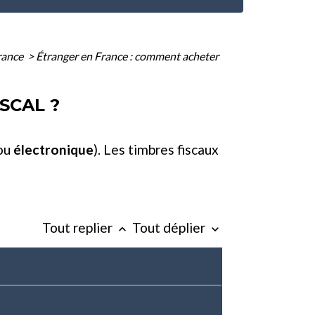
France
>
Étranger en France : comment acheter
SCAL ?
(ou
électronique
). Les timbres fiscaux
Tout replier
Tout déplier
keyboard_arrow_up
keyboard_arrow_down