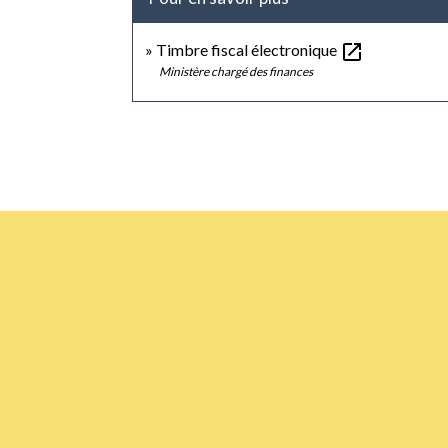
open_in_new
Timbre fiscal électronique
Ministère chargé des finances