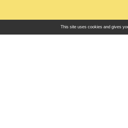
This site uses cookies and gives you
L
Seine Normandie
Office de touris
ADEME - Simulate
Département de 
Logements sénio
Mentions légales
-
Poli