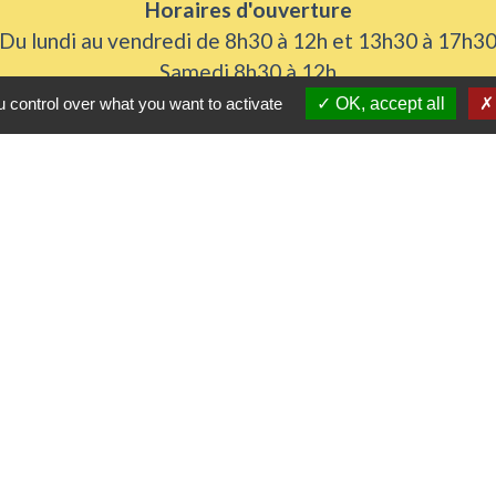
Horaires d'ouverture
Du lundi au vendredi de 8h30 à 12h et 13h30 à 17h3
Samedi 8h30 à 12h
 control over what you want to activate
OK, accept all
iens utiles
 Agglomération
me
urs de nos gestes climats
l'Eure
rs
tique de confidentialité
-
Accessibilité
-
Plan du sit