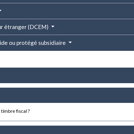
eur étranger (DCEM)
ride ou protégé subsidiaire
timbre fiscal ?