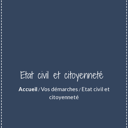
Etat civil et citoyenneté
Accueil
Vos démarches
Etat civil et
/
/
citoyenneté