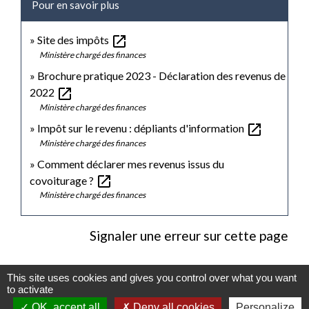
Pour en savoir plus
open_in_new
Site des impôts
Ministère chargé des finances
Brochure pratique 2023 - Déclaration des revenus de
open_in_new
2022
Ministère chargé des finances
open_in_new
Impôt sur le revenu : dépliants d'information
Ministère chargé des finances
Comment déclarer mes revenus issus du
open_in_new
covoiturage ?
Ministère chargé des finances
Signaler une erreur sur cette page
This site uses cookies and gives you control over what you want
to activate
OK, accept all
Deny all cookies
Personalize