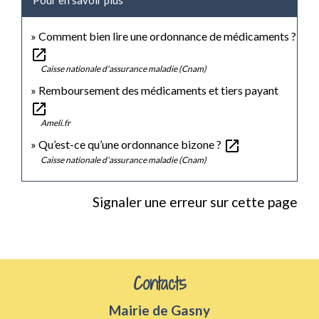
Comment bien lire une ordonnance de médicaments ?
open_in_new
Caisse nationale d'assurance maladie (Cnam)
Remboursement des médicaments et tiers payant
open_in_new
Ameli.fr
open_in_new
Qu’est-ce qu’une ordonnance bizone ?
Caisse nationale d'assurance maladie (Cnam)
Signaler une erreur sur cette page
Contacts
Mairie de Gasny