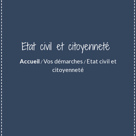
Etat civil et citoyenneté
Accueil
Vos démarches
Etat civil et
/
/
citoyenneté