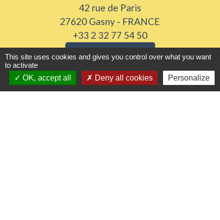
42 rue de Paris
27620 Gasny - FRANCE
+33 2 32 77 54 50
Contact par formulaire
This site uses cookies and gives you control over what you want
to activate
Horaires d'ouverture
OK, accept all
Deny all cookies
Personalize
Du lundi au vendredi de 8h30 à 12h et 13h30 à
17h30
Samedi 8h30 à 12h
Liens utiles
Seine Normandie Agglomération