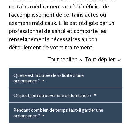
certains médicaments ou à bénéficier de
l'accomplissement de certains actes ou
examens médicaux. Elle est rédigée par un
professionnel de santé et comporte les
renseignements nécessaires au bon
déroulement de votre traitement.
Tout replier
Tout déplier
keyboard_arrow_up
keyboard_arrow_down
Quelle est la durée de validité d'une
ordonnance ?
Où peut-on retrouver une ordonnance ?
Pendant combien de temps faut-il garder une
ordonnance ?