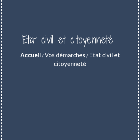
Etat civil et citoyenneté
Accueil
Vos démarches
Etat civil et
/
/
citoyenneté