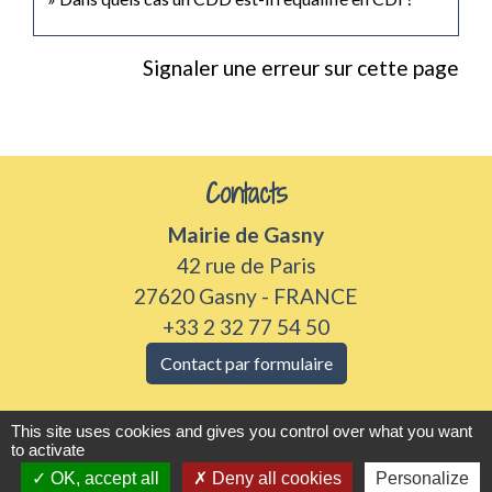
Signaler une erreur sur cette page
Contacts
Mairie de Gasny
42 rue de Paris
27620 Gasny - FRANCE
+33 2 32 77 54 50
Contact par formulaire
Horaires d'ouverture
This site uses cookies and gives you control over what you want
to activate
Du lundi au vendredi de 8h30 à 12h et 13h30 à
OK, accept all
Deny all cookies
Personalize
17h30