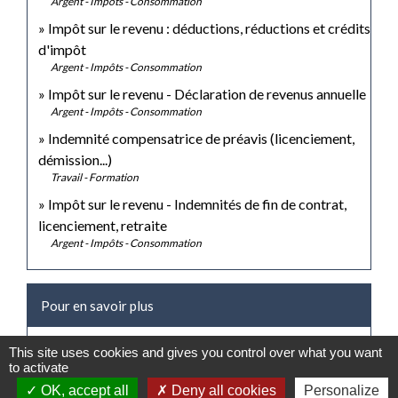
Argent - Impôts - Consommation
Impôt sur le revenu : déductions, réductions et crédits
d'impôt
Argent - Impôts - Consommation
Impôt sur le revenu - Déclaration de revenus annuelle
Argent - Impôts - Consommation
Indemnité compensatrice de préavis (licenciement,
démission...)
Travail - Formation
Impôt sur le revenu - Indemnités de fin de contrat,
licenciement, retraite
Argent - Impôts - Consommation
Pour en savoir plus
open_in_new
Site des impôts
This site uses cookies and gives you control over what you want
to activate
Ministère chargé des finances
OK, accept all
Deny all cookies
Personalize
Brochure pratique 2023 - Déclaration des revenus de