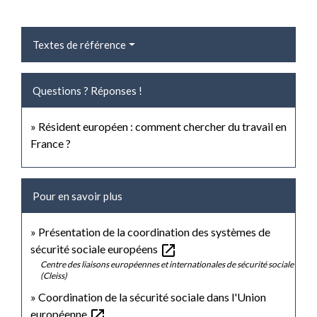
Textes de référence
Questions ? Réponses !
Résident européen : comment chercher du travail en
France ?
Pour en savoir plus
Présentation de la coordination des systèmes de
open_in_new
sécurité sociale européens
Centre des liaisons européennes et internationales de sécurité sociale
(Cleiss)
Coordination de la sécurité sociale dans l'Union
open_in_new
européenne