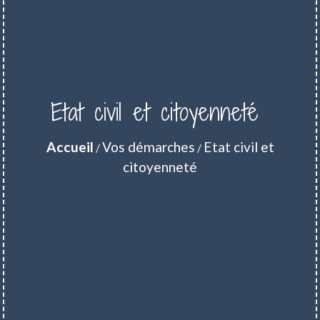
Etat civil et citoyenneté
Accueil
Vos démarches
Etat civil et
/
/
citoyenneté