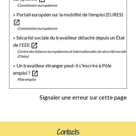
Commission européenne
Portail européen sur la mobilité de l'emploi (EURES)
open_in_new
Commission européenne
Sécurité sociale du travailleur détaché depuis un État
open_in_new
de l'EEE
Centre des liaisons européennes et internationales de sécurité sociale
(Cleiss)
Un travailleur étranger peut-il s'inscrire à Pôle
open_in_new
emploi ?
Pôle emploi
Signaler une erreur sur cette page
Contacts