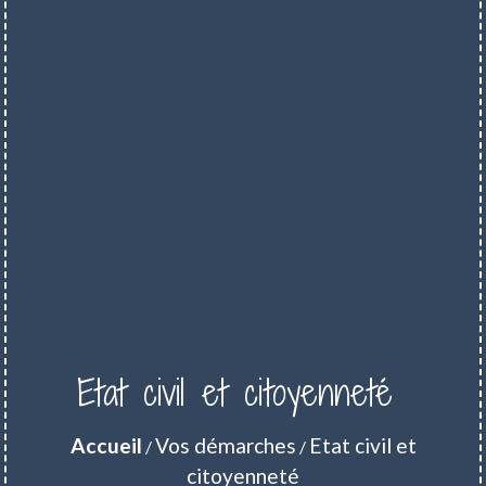
Etat civil et citoyenneté
Accueil
Vos démarches
Etat civil et
/
/
citoyenneté