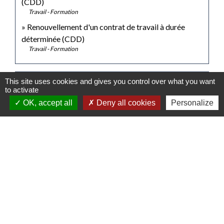
(CDD)
Travail - Formation
Renouvellement d'un contrat de travail à durée
déterminée (CDD)
Travail - Formation
This site uses cookies and gives you control over what you want
Pour en savoir plus
to activate
OK, accept all
Deny all cookies
Personalize
open_in_new
Le contrat à durée déterminée (CDD)
Ministère chargé du travail
Signaler une erreur sur cette page
Contacts