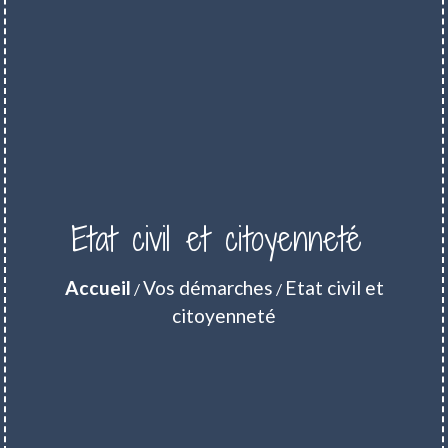
Etat civil et citoyenneté
Accueil
Vos démarches
Etat civil et
/
/
citoyenneté