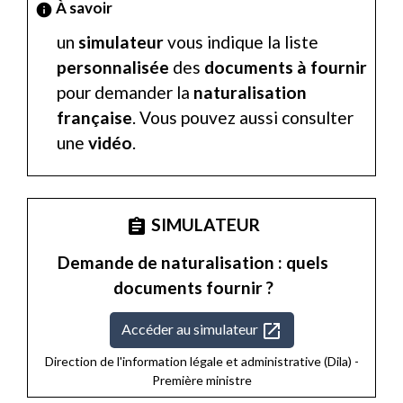
À savoir
info
un
simulateur
vous indique la liste
personnalisée
des
documents à fournir
pour demander la
naturalisation
française
. Vous pouvez aussi consulter
une
vidéo
.
SIMULATEUR
assignment
Demande de naturalisation : quels
documents fournir ?
open_in_new
Accéder au simulateur
Direction de l'information légale et administrative (Dila) -
Première ministre