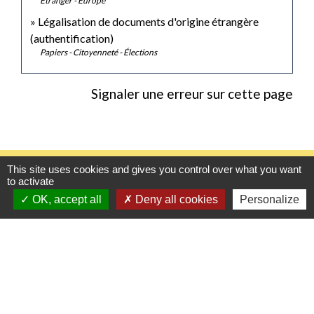
Étranger - Europe
Légalisation de documents d'origine étrangère
(authentification)
Papiers - Citoyenneté - Élections
Signaler une erreur sur cette page
Contacts
This site uses cookies and gives you control over what you want
to activate
Mairie de Gasny
OK, accept all
Deny all cookies
Personalize
42 rue de Paris
27620 Gasny - FRANCE
+33 2 32 77 54 50
Contact par formulaire