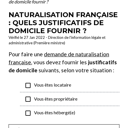
de domicile fournir ?
NATURALISATION FRANÇAISE
: QUELS JUSTIFICATIFS DE
DOMICILE FOURNIR ?
Vérifié le 27 Jan 2022 - Direction de l'information légale et
administrative (Première ministre)
Pour faire une
demande de naturalisation
française
, vous devez fournir les
justificatifs
de domicile
suivants, selon votre situation :
check_box_outline_blank
Vous êtes locataire
check_box_outline_blank
Vous êtes propriétaire
check_box_outline_blank
Vous êtes hébergé(e)