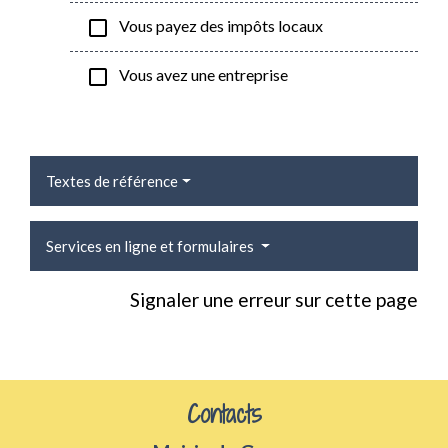
check_box_outline_blank
Vous payez des impôts locaux
check_box_outline_blank
Vous avez une entreprise
Textes de référence
Services en ligne et formulaires
Signaler une erreur sur cette page
Contacts