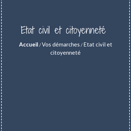
Etat civil et citoyenneté
Accueil
Vos démarches
Etat civil et
/
/
citoyenneté