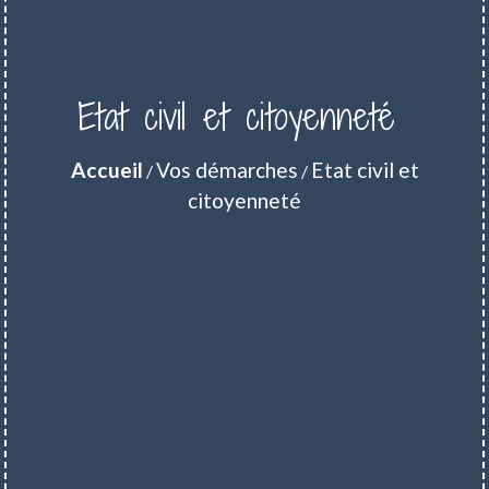
Etat civil et citoyenneté
Accueil
Vos démarches
Etat civil et
/
/
citoyenneté