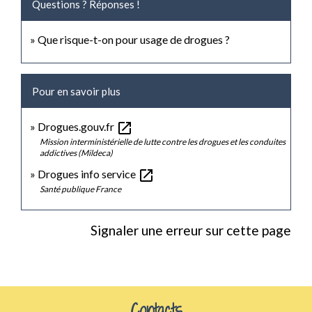
Questions ? Réponses !
Que risque-t-on pour usage de drogues ?
Pour en savoir plus
open_in_new
Drogues.gouv.fr
Mission interministérielle de lutte contre les drogues et les conduites
addictives (Mildeca)
open_in_new
Drogues info service
Santé publique France
Signaler une erreur sur cette page
Contacts