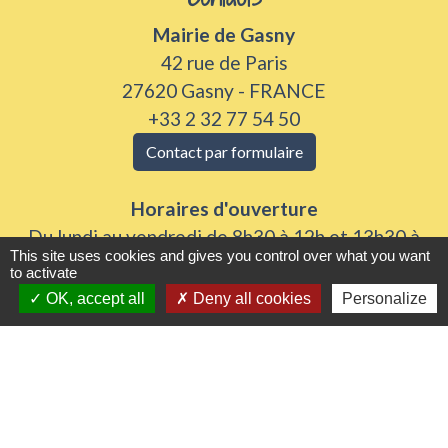
Mairie de Gasny
42 rue de Paris
27620 Gasny - FRANCE
+33 2 32 77 54 50
Contact par formulaire
Horaires d'ouverture
Du lundi au vendredi de 8h30 à 12h et 13h30 à
This site uses cookies and gives you control over what you want
17h30
to activate
Samedi 8h30 à 12h
OK, accept all
Deny all cookies
Personalize
Liens utiles