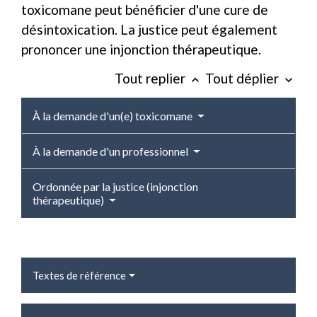
toxicomane peut bénéficier d'une cure de
désintoxication. La justice peut également
prononcer une injonction thérapeutique.
Tout replier
Tout déplier
keyboard_arrow_up
keyboard_arrow_down
À la demande d'un(e) toxicomane
À la demande d'un professionnel
Ordonnée par la justice (injonction
thérapeutique)
Textes de référence