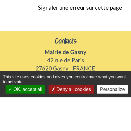
Signaler une erreur sur cette page
Contacts
Mairie de Gasny
42 rue de Paris
27620 Gasny - FRANCE
+33 2 32 77 54 50
This site uses cookies and gives you control over what you want
to activate
Contact par formulaire
OK, accept all
Deny all cookies
Personalize
Horaires d'ouverture
Du lundi au vendredi de 8h30 à 12h et 13h30 à
17h30
Samedi 8h30 à 12h