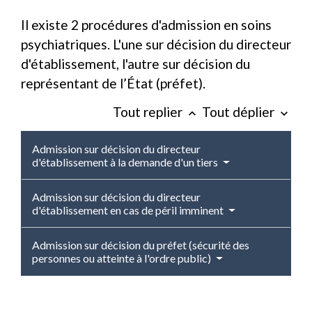
Il existe 2 procédures d'admission en soins
psychiatriques. L'une sur décision du directeur
d'établissement, l'autre sur décision du
représentant de l’État (préfet).
Tout replier
Tout déplier
keyboard_arrow_up
keyboard_arrow_down
Admission sur décision du directeur
d'établissement à la demande d'un tiers
Admission sur décision du directeur
d'établissement en cas de péril imminent
Admission sur décision du préfet (sécurité des
personnes ou atteinte à l'ordre public)