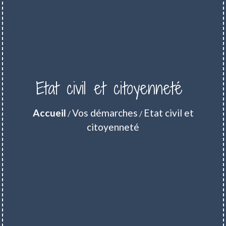
Etat civil et citoyenneté
Accueil
Vos démarches
Etat civil et
/
/
citoyenneté