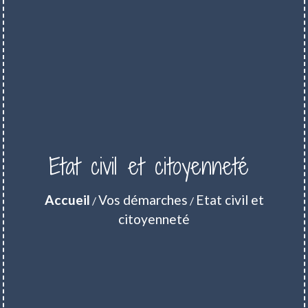
Etat civil et citoyenneté
Accueil
Vos démarches
Etat civil et
/
/
citoyenneté