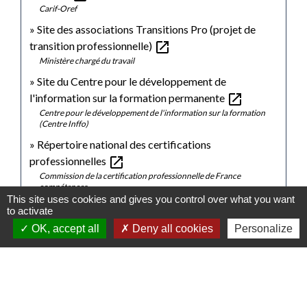
Carif-Oref
Site des associations Transitions Pro (projet de
open_in_new
transition professionnelle)
Ministère chargé du travail
Site du Centre pour le développement de
open_in_new
l'information sur la formation permanente
Centre pour le développement de l'information sur la formation
(Centre Inffo)
Répertoire national des certifications
open_in_new
professionnelles
Commission de la certification professionnelle de France
compétences
This site uses cookies and gives you control over what you want
to activate
Signaler une erreur sur cette page
OK, accept all
Deny all cookies
Personalize
Contacts