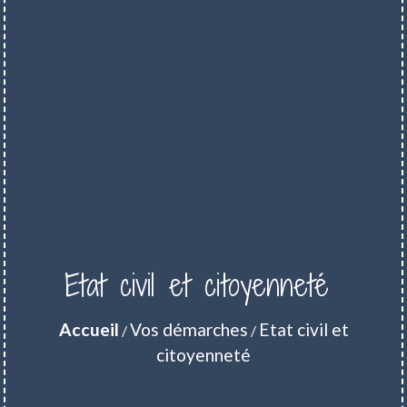
Etat civil et citoyenneté
Accueil
Vos démarches
Etat civil et
/
/
citoyenneté