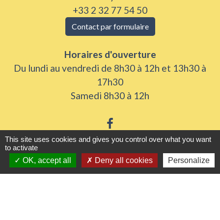
+33 2 32 77 54 50
Contact par formulaire
Horaires d'ouverture
Du lundi au vendredi de 8h30 à 12h et 13h30 à
17h30
Samedi 8h30 à 12h
This site uses cookies and gives you control over what you want
to activate
Liens utiles
OK, accept all
Deny all cookies
Personalize
Seine Normandie Agglomération
Office de tourisme
ADEME - Simulateurs de nos gestes climats