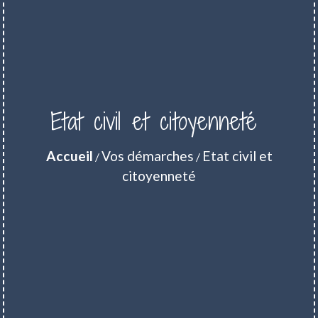
Etat civil et citoyenneté
Accueil
Vos démarches
Etat civil et
/
/
citoyenneté