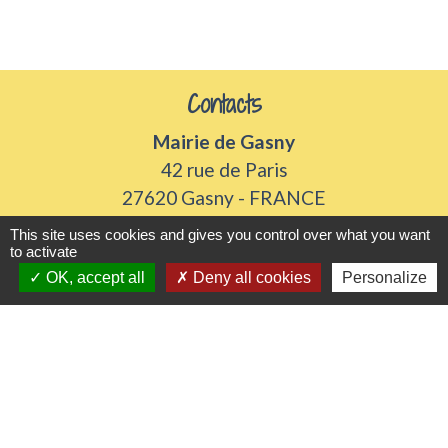
Contacts
Mairie de Gasny
42 rue de Paris
27620 Gasny - FRANCE
+33 2 32 77 54 50
This site uses cookies and gives you control over what you want
to activate
Contact par formulaire
OK, accept all
Deny all cookies
Personalize
Horaires d'ouverture
Du lundi au vendredi de 8h30 à 12h et 13h30 à
17h30
Samedi 8h30 à 12h