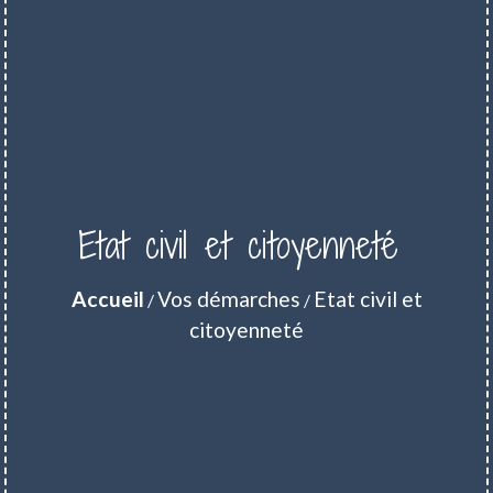
Etat civil et citoyenneté
Accueil
Vos démarches
Etat civil et
/
/
citoyenneté