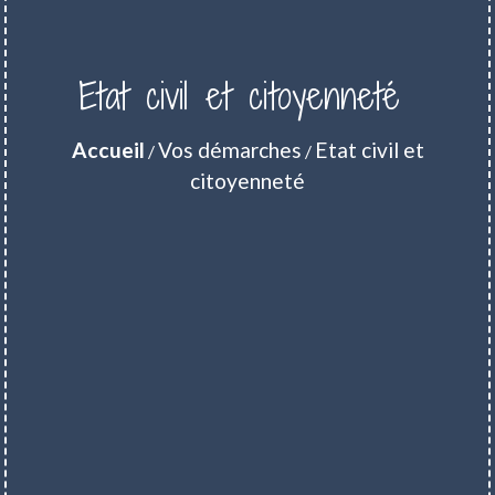
Etat civil et citoyenneté
Accueil
Vos démarches
Etat civil et
/
/
citoyenneté