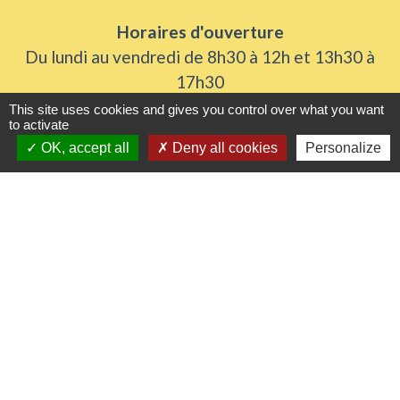
Horaires d'ouverture
Du lundi au vendredi de 8h30 à 12h et 13h30 à
17h30
Samedi 8h30 à 12h
This site uses cookies and gives you control over what you want
to activate
OK, accept all
Deny all cookies
Personalize
Liens utiles
Seine Normandie Agglomération
Office de tourisme
ADEME - Simulateurs de nos gestes climats
Département de l'Eure
Logements séniors