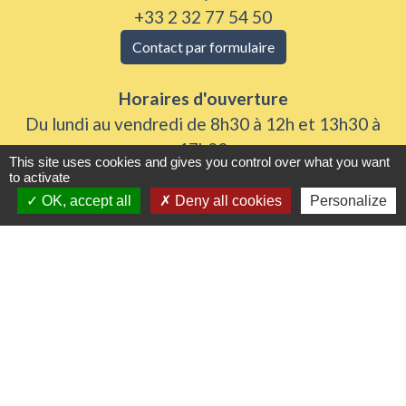
+33 2 32 77 54 50
Contact par formulaire
Horaires d'ouverture
Du lundi au vendredi de 8h30 à 12h et 13h30 à
17h30
This site uses cookies and gives you control over what you want
Samedi 8h30 à 12h
to activate
OK, accept all
Deny all cookies
Personalize
Liens utiles
Seine Normandie Agglomération
Office de tourisme
ADEME - Simulateurs de nos gestes climats