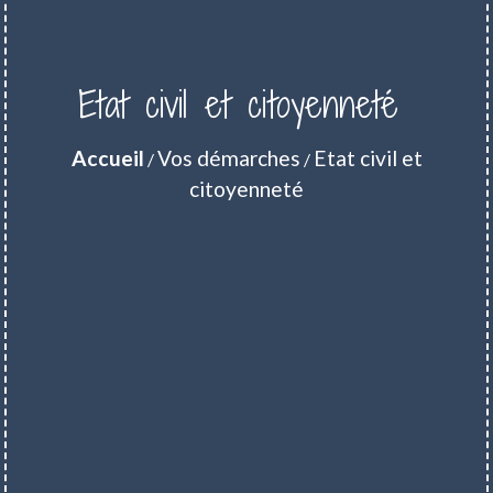
Etat civil et citoyenneté
Accueil
Vos démarches
Etat civil et
/
/
citoyenneté