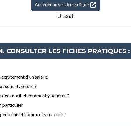
open_in_new
Accéder au service en ligne
Urssaf
, CONSULTER LES FICHES PRATIQUES :
 recrutement d'un salarié
t sont-ils versés ?
su déclaratif et comment y adhérer ?
 particulier
la personne et comment y recourir ?