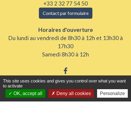
+33 2 32 77 54 50
Contact par formulaire
Horaires d'ouverture
Du lundi au vendredi de 8h30 à 12h et 13h30 à
17h30
Samedi 8h30 à 12h
This site uses cookies and gives you control over what you want
to activate
Liens utiles
OK, accept all
Deny all cookies
Personalize
Seine Normandie Agglomération
Office de tourisme
ADEME - Simulateurs de nos gestes climats