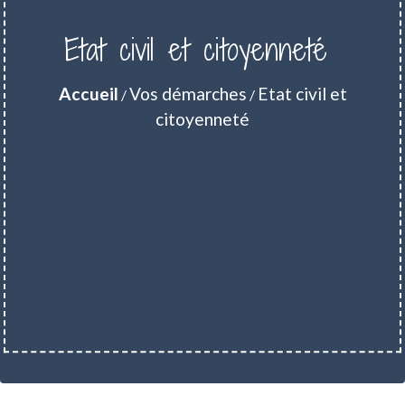
Etat civil et citoyenneté
Accueil
Vos démarches
Etat civil et
/
/
citoyenneté