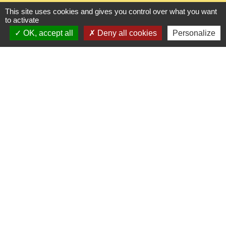
This site uses cookies and gives you control over what you want
to activate
OK, accept all
Deny all cookies
Personalize
Liens utiles
Seine Normandie Agglomération
Office de tourisme
ADEME - Simulateurs de nos gestes climats
Département de l'Eure
Logements séniors
Mentions légales
-
Politique de confidentialité
-
Accessibilité
-
Plan du site
-
Gestion des cookies