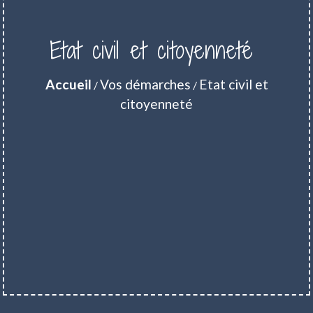
Etat civil et citoyenneté
Accueil
Vos démarches
Etat civil et
/
/
citoyenneté